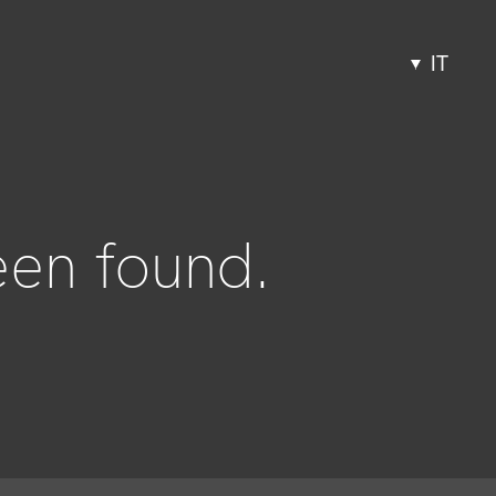
IT
een found.