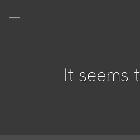
L’Hotel
Le camere
Comfort
It seems 
Comfort con Terrazza
Deluxe
Junior Suite
Suite