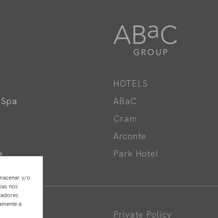
HOTELS
 Spa
ABaC
Cram
Arconte
e
Park Hotel
lmacenar y/o
ías nos
cadores
vamente a
Private Policy