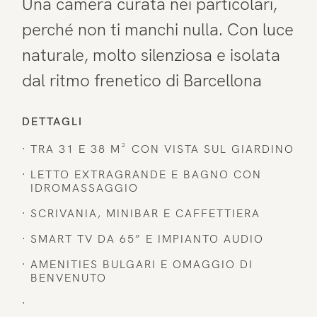
Una camera curata nei particolari,
Penthouse
perché non ti manchi nulla. Con luce
Palestra e Spa
naturale, molto silenziosa e isolata
dal ritmo frenetico di Barcellona
Ristorante
DETTAGLI
Esperienze
TRA 31 E 38 M² CON VISTA SUL GIARDINO
LETTO EXTRAGRANDE E BAGNO CON
IDROMASSAGGIO
SCRIVANIA, MINIBAR E CAFFETTIERA
SMART TV DA 65” E IMPIANTO AUDIO
AMENITIES BULGARI E OMAGGIO DI
BENVENUTO