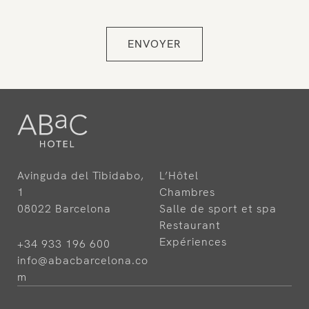
Avinguda del Tibidabo,
L’Hôtel
1
Chambres
08022 Barcelona
Salle de sport et spa
Restaurant
Expériences
+34 933 196 600
info@abacbarcelona.co
m