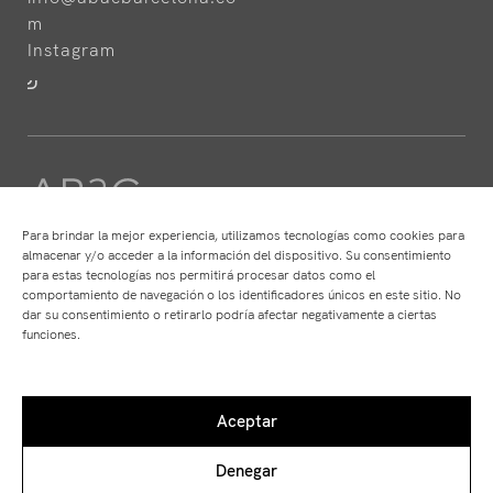
m
Instagram
Para brindar la mejor experiencia, utilizamos tecnologías como cookies para
almacenar y/o acceder a la información del dispositivo. Su consentimiento
para estas tecnologías nos permitirá procesar datos como el
HOTELES
RESTAURANTES
comportamiento de navegación o los identificadores únicos en este sitio. No
ABaC
ABaC
dar su consentimiento o retirarlo podría afectar negativamente a ciertas
Cram
Angle
funciones.
Arconte
Atempo
Park Hotel
Ten's
Aceptar
Denegar
Aviso Legal