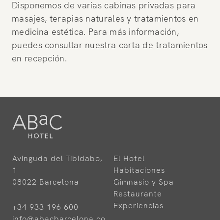
Disponemos de varias cabinas privadas para
masajes, terapias naturales y tratamientos en
medicina estética. Para más información,
puedes consultar nuestra carta de tratamientos
en recepción.
Avinguda del Tibidabo,
El Hotel
1
Habitaciones
08022 Barcelona
Gimnasio y Spa
Restaurante
Experiencias
+34 933 196 600
info@abacbarcelona.co