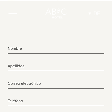
DE
Das Hotel
Zimmer
Comfort
Confort mit Terrasse
Deluxe
Junior Suite
Suite