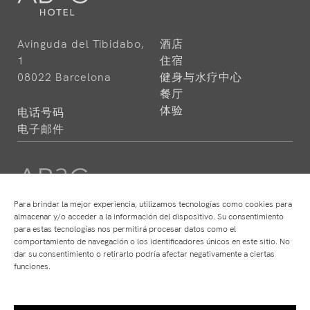
Avinguda del Tibidabo,
酒店
1
住宿
08022 Barcelona
健身与水疗中心
餐厅
体验
电话号码
电子邮件
Para brindar la mejor experiencia, utilizamos tecnologías como cookies para
almacenar y/o acceder a la información del dispositivo. Su consentimiento
para estas tecnologías nos permitirá procesar datos como el
酒店
餐厅
comportamiento de navegación o los identificadores únicos en este sitio. No
ABaC
ABaC
dar su consentimiento o retirarlo podría afectar negativamente a ciertas
Cram
Angle
funciones.
The Mirror
Atempo
Park Hotel
Ten's