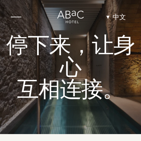
中文
停下来，让身
酒店
住宿
心
舒适景观房
互相连接。
舒适露台景观房
豪华景观房
高级景观套房
景观套房