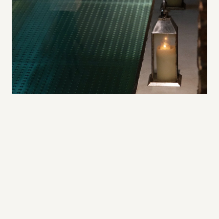
Suite
Gimnàs i Spa
Restaurant
Experiències