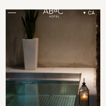
CA
L’Hotel
Habitacions
Penthouse
Confort
Confort amb terrassa
Deluxe
Junior Suite